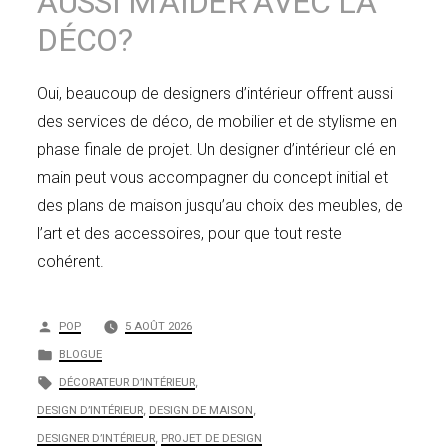
AUSSI M’AIDER AVEC LA
DÉCO?
Oui, beaucoup de designers d’intérieur offrent aussi
des services de déco, de mobilier et de stylisme en
phase finale de projet. Un designer d’intérieur clé en
main peut vous accompagner du concept initial et
des plans de maison jusqu’au choix des meubles, de
l’art et des accessoires, pour que tout reste
cohérent.
Publié
POP
5 AOÛT 2026
par
Publié
BLOGUE
dans
Étiquettes :
DÉCORATEUR D’INTÉRIEUR
,
DESIGN D’INTÉRIEUR
,
DESIGN DE MAISON
,
DESIGNER D’INTÉRIEUR
,
PROJET DE DESIGN