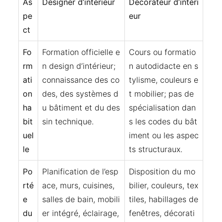
As
Designer d’intérieur
Décorateur d’intéri
pe
eur
ct
Fo
Formation officielle e
Cours ou formatio
rm
n design d’intérieur;
n autodidacte en s
ati
connaissance des co
tylisme, couleurs e
on
des, des systèmes d
t mobilier; pas de
ha
u bâtiment et du des
spécialisation dan
bit
sin technique.
s les codes du bât
uel
iment ou les aspec
le
ts structuraux.
Po
Planification de l’esp
Disposition du mo
rté
ace, murs, cuisines,
bilier, couleurs, tex
e
salles de bain, mobili
tiles, habillages de
du
er intégré, éclairage,
fenêtres, décorati