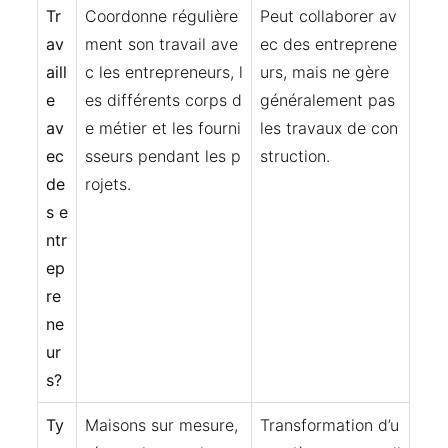
Tr
Coordonne régulière
Peut collaborer av
av
ment son travail ave
ec des entreprene
aill
c les entrepreneurs, l
urs, mais ne gère
e
es différents corps d
généralement pas
av
e métier et les fourni
les travaux de con
ec
sseurs pendant les p
struction.
de
rojets.
s e
ntr
ep
re
ne
ur
s?
Ty
Maisons sur mesure,
Transformation d’u