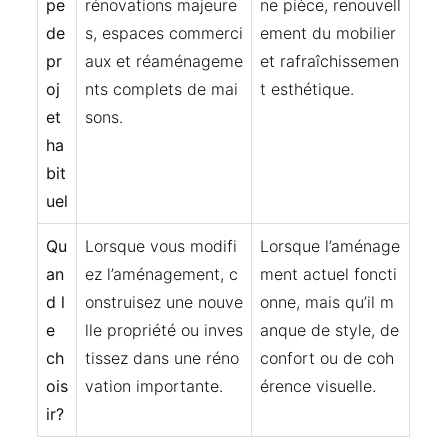
pe
rénovations majeure
ne pièce, renouvell
de
s, espaces commerci
ement du mobilier
pr
aux et réaménageme
et rafraîchissemen
oj
nts complets de mai
t esthétique.
et
sons.
ha
bit
uel
Qu
Lorsque vous modifi
Lorsque l’aménage
an
ez l’aménagement, c
ment actuel foncti
d l
onstruisez une nouve
onne, mais qu’il m
e
lle propriété ou inves
anque de style, de
ch
tissez dans une réno
confort ou de coh
ois
vation importante.
érence visuelle.
ir?