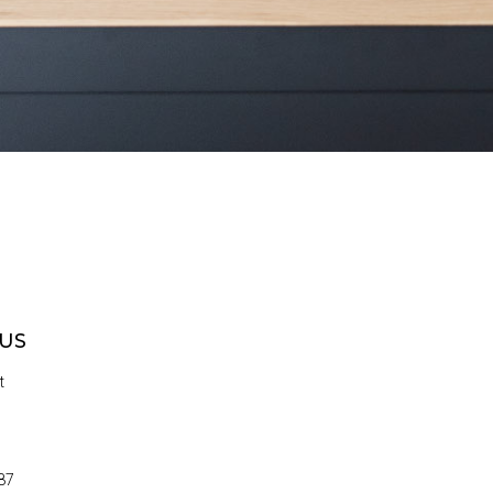
US
t
87