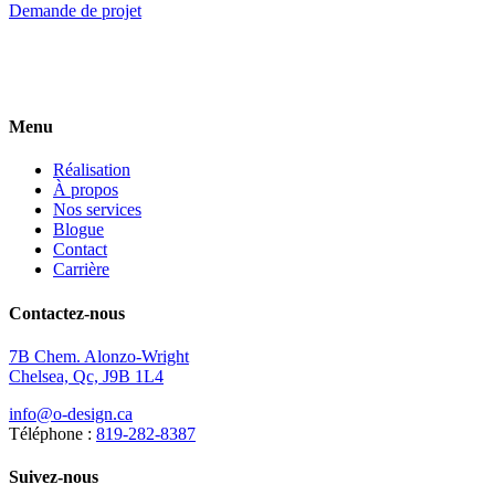
Demande de projet
Menu
Réalisation
À propos
Nos services
Blogue
Contact
Carrière
Contactez-nous
7B Chem. Alonzo-Wright
Chelsea, Qc, J9B 1L4
info@o-design.ca
Téléphone :
819-282-8387
Suivez-nous