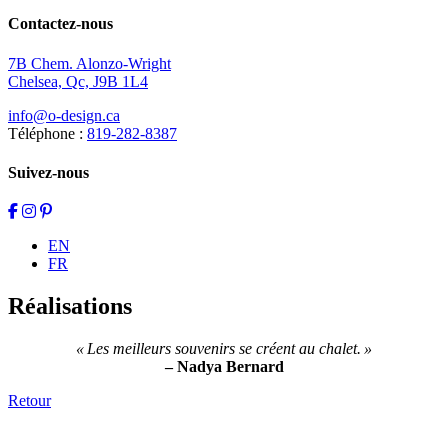
Contactez-nous
7B Chem. Alonzo-Wright
Chelsea, Qc, J9B 1L4
info@o-design.ca
Téléphone :
819-282-8387
Suivez-nous
EN
FR
Réalisations
« Les meilleurs souvenirs se créent au chalet. »
– Nadya Bernard
Retour