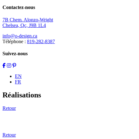
Contactez-nous
7B Chem. Alonzo-Wright
Chelsea, Qc, J9B 1L4
info@o-design.ca
Téléphone :
819-282-8387
Suivez-nous
EN
FR
Réalisations
Retour
Retour