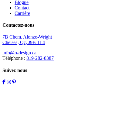
Blogue
Contact
Carrière
Contactez-nous
7B Chem. Alonzo-Wright
Chelsea, Qc, J9B 1L4
info@o-design.ca
Téléphone :
819-282-8387
Suivez-nous