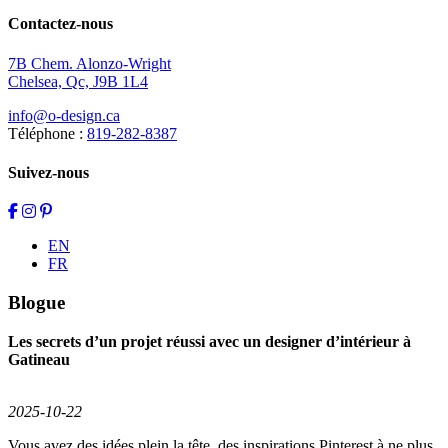
Contactez-nous
7B Chem. Alonzo-Wright
Chelsea, Qc, J9B 1L4
info@o-design.ca
Téléphone :
819-282-8387
Suivez-nous
EN
FR
Blogue
Les secrets d’un projet réussi avec un designer d’intérieur à
Gatineau
2025-10-22
Vous avez des idées plein la tête, des inspirations Pinterest à ne plus