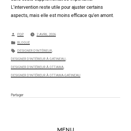
L’intervention reste utile pour ajuster certains
aspects, mais elle est moins efficace qu’en amont.
Publié
POP
2 AVRIL 2026
par
Publié
BLOGUE
dans
Étiquettes :
DESIGNER D’INTÉRIEUR
,
DESIGNER D’INTÉRIEUR À GATINEAU
,
DESIGNER D’INTÉRIEUR À OTTAWA
,
DESIGNER D’INTÉRIEUR À OTTAWA-GATINEAU
Partager
MENU